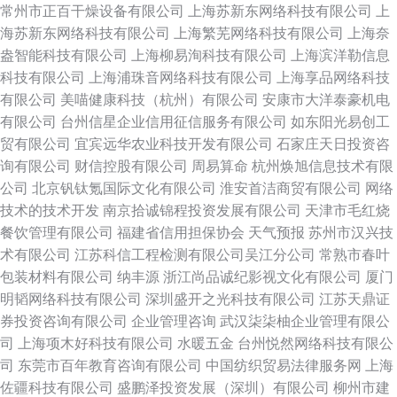
常州市正百干燥设备有限公司
上海苏新东网络科技有限公司
上
海苏新东网络科技有限公司
上海繁芜网络科技有限公司
上海奈
盎智能科技有限公司
上海柳易洵科技有限公司
上海滨洋勒信息
科技有限公司
上海浦珠音网络科技有限公司
上海享品网络科技
有限公司
美喵健康科技（杭州）有限公司
安康市大洋泰豪机电
有限公司
台州信星企业信用征信服务有限公司
如东阳光易创工
贸有限公司
宜宾远华农业科技开发有限公司
石家庄天日投资咨
询有限公司
财信控股有限公司
周易算命
杭州焕旭信息技术有限
公司
北京钒钛氪国际文化有限公司
淮安首洁商贸有限公司
网络
技术的技术开发
南京拾诚锦程投资发展有限公司
天津市毛红烧
餐饮管理有限公司
福建省信用担保协会
天气预报
苏州市汉兴技
术有限公司
江苏科信工程检测有限公司吴江分公司
常熟市春叶
包装材料有限公司
纳丰源
浙江尚品诚纪影视文化有限公司
厦门
明韬网络科技有限公司
深圳盛开之光科技有限公司
江苏天鼎证
券投资咨询有限公司
企业管理咨询
武汉柒柒柚企业管理有限公
司
上海项木好科技有限公司
水暖五金
台州悦然网络科技有限公
司
东莞市百年教育咨询有限公司
中国纺织贸易法律服务网
上海
佐疆科技有限公司
盛鹏泽投资发展（深圳）有限公司
柳州市建