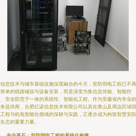
在信息技术与城市基础设施深度融合的今天，安防弱电工程已不
是简单的线路铺设与设备安装，而是演变为集信息传输、智能控
制、安全防范于一体的系统性、智能化工程。作为安徽省内专业
服务提供商，合肥亿诺信息技术有限公司以其在黄山及周边区域
电工程与机电智能化领域的深耕与实践，正逐步成为构筑智慧安
新生态的重要力量。
一、 专业基石：安防弱电工程的系统化构建