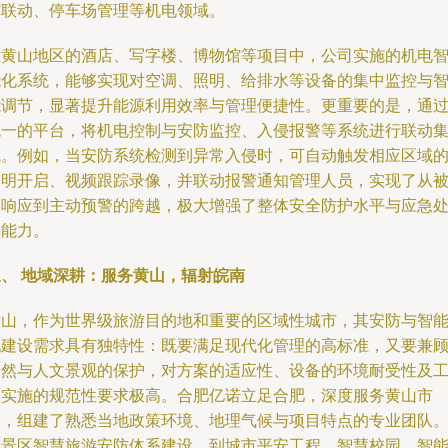
防联动、停车场管理等机电领域。
在黄山地区的酒店、写字楼、博物馆等项目中，公司实施的机电
能化系统，能够实现对空调、照明、给排水等设备的集中监控与
能调节，显著提升能源利用效率与管理便捷性。更重要的是，通
统一的平台，将机电控制与安防监控、入侵报警等系统进行联动
成。例如，当安防系统检测到异常入侵时，可自动触发相应区域
照明开启、视频跟踪录像，并联动报警通知管理人员，实现了从
动响应到主动预警的跨越，极大增强了整体安全防护水平与应急
理能力。
三、 地域深耕：服务黄山，辐射皖南
黄山，作为世界级旅游目的地和重要的区域性城市，其安防与智
化建设需求具有独特性：既要满足现代化管理的高标准，又要兼
自然与人文景观的保护，对方案的适应性、设备的环境耐受性及
程实施的规范性要求极高。合肥亿诺立足合肥，深度服务黄山市
场，组建了熟悉当地政策环境、地理气候与项目特点的专业团队
从景区智慧旅游安防体系建设，到城市平安工程、智慧校园、智